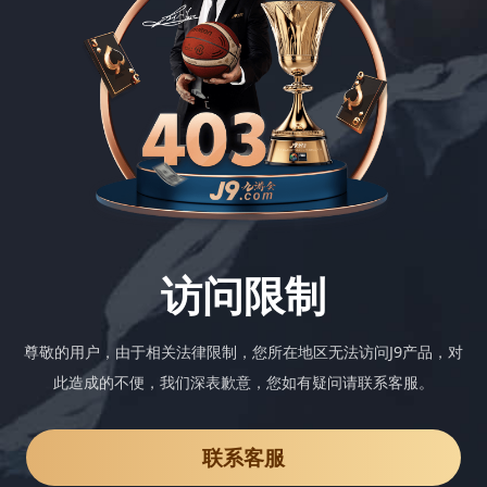
访问限制
尊敬的用户，由于相关法律限制，您所在地区无法访问J9产品，对
此造成的不便，我们深表歉意，您如有疑问请联系客服。
联系客服